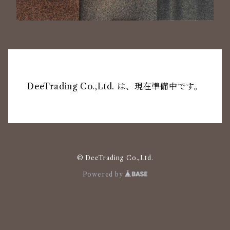
DeeTrading Co.,Ltd. は、現在準備中です。
© DeeTrading Co.,Ltd.
Powered by